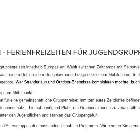
 - FERIENFREIZEITEN FÜR JUGENDGRUP
gruppenreisen innerhalb Europas an. Wählt zwischen
Zeltcamps
mit
Selbstv
us, einem Hotel, einem Bungalow, einer Lodge oder einem Mobilehome. In 
angebote.
Wer Strandurlaub und Outdoor-Erlebnisse kombinieren möchte, buch
ps im Mittelpunkt!
n für eine gemeinschaftliche Gruppenreise: Inmitten eures Zeltdorfes befinde
onnenschutz – hier ist genügend Platz, um Gruppenaktionen zu veranstalten.
ter den Jugendlichen und stärken das Gruppengefühl.
 und Altersgruppen den passenden Urlaub im Programm. Wir beraten Sie gerne in