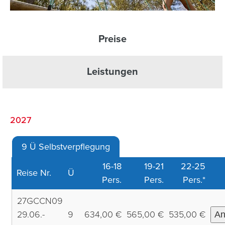
Preise
Leistungen
2027
9 Ü Selbstverpflegung
16-18
19-21
22-25
Reise Nr.
Ü
Pers.
Pers.
Pers.*
27GCCN09
29.06.-
9
634,00 €
565,00 €
535,00 €
An